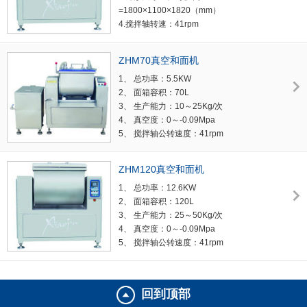
=1800×1100×1820（mm）
4.搅拌轴转速：41rpm
5.机器净重： 2097kg
6.单次和面时间：6-８min
ZHM70真空和面机
7.真空度：0-- -0.09Mpa
1、 总功率：5.5KW
8.水循环真空泵：100-220L/分
2、 面箱容积：70L
9.面箱厚度：12mm
3、 生产能力：10～25Kg/次
10.面箱容积：300L
4、 真空度：0～-0.09Mpa
11.和面量：75-100kg
5、 搅拌轴公转速度：41rpm
6、 外形尺寸：1090×620×1200mm
7、 面箱翻转角度：95°
ZHM120真空和面机
8、 机器重量：300kg
1、 总功率：12.6KW
2、 面箱容积：120L
3、 生产能力：25～50Kg/次
4、 真空度：0～-0.09Mpa
5、 搅拌轴公转速度：41rpm
6、 外形尺寸：1310×700×1500mm
7、 面箱翻转角度：95°
8、 机器重量：968kg
回到顶部