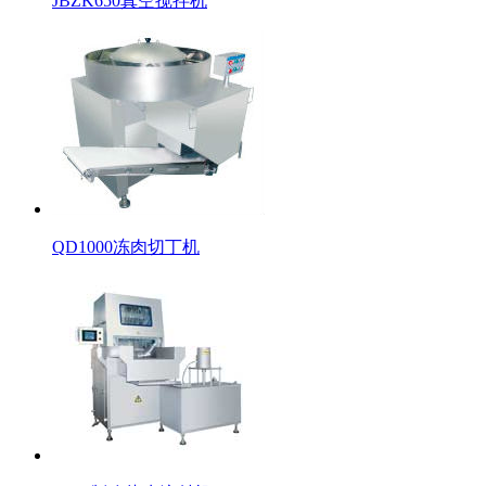
JBZK650真空搅拌机
QD1000冻肉切丁机