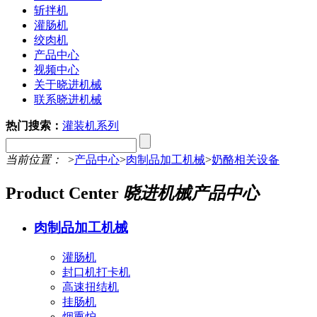
斩拌机
灌肠机
绞肉机
产品中心
视频中心
关于晓进机械
联系晓进机械
热门搜索：
灌装机系列
当前位置：
>
产品中心
>
肉制品加工机械
>
奶酪相关设备
Product Center
晓进机械产品中心
肉制品加工机械
灌肠机
封口机打卡机
高速扭结机
挂肠机
烟熏炉