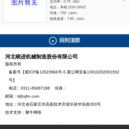
总功率：0.75（kw）
外形尺寸：690X550X1500（mm）
电压：单相 220V 50HZ
转速：750（rpm）
锯条速度：7.85（m/s）
重量：50.5（kg）
外形尺寸：510×500×887（mm）
回到顶部
河北晓进机械制造股份有限公司
版权所有
备案号【冀ICP备12023966号-5 冀公网安备13010202001932
号】
电话：0311-85087188
传真：
邮箱：li@xjfm.com
地址：河北省石家庄市高新技术开发区裕华东路393号
技术支持：聚牛网络