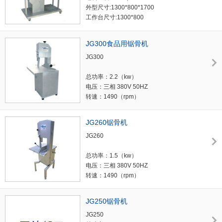
外型尺寸:1300*800*1700
工作台尺寸:1300*800
可切割尺寸:最高200 最宽500
锯条型号:厚0.5X宽16X长2400
JG300食品用锯骨机
整机重量:192KG
JG300
总功率：2.2（kw）
电压：三相 380V 50HZ
转速：1490（rpm）
锯条速度：23.4（m/s）
工作台尺寸：900X590（mm）
JG260锯骨机
较大可切割尺寸：330×270（mm）
JG260
重量：160（kg）
外形尺寸：910X700X1575（mm）
总功率：1.5（kw）
电压：三相 380V 50HZ
转速：1490（rpm）
锯条速度：23.4（m/s）
工作台尺寸：650X550（mm）
JG250锯骨机
较大可切割尺寸：200×260（mm）
JG250
重量：110（kg）