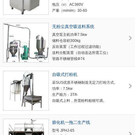
电压（v） AC380V
产量（m/mim）30-60
切断长度（mm ）10-100
重量（kg） 300
无粉尘真空吸送料系统
真空泵主机功率7.5kw
储料仓容积300kg
反吹装置（工作过程过滤功能）
送料分配装置（自动送达所需工位）
管路不锈钢管线Φ74
送达距离30m
输送能力150kg/分
自吸式打粉机
采SUS优质不锈钢制造无定刀打粉方式。
功率：7.5kw
生产能力：3T/h
自吸式上料，所需粉料粗细可调。
膨化机一拖二生产线
型号 JPHJ-65