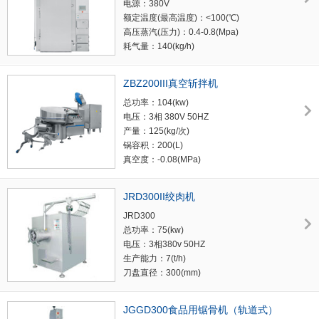
电源：380V
外形尺寸：1820×1390×1280(mm)
额定温度(最高温度)：<100(℃)
高压蒸汽(压力)：0.4-0.8(Mpa)
耗气量：140(kg/h)
水压力：0.05~0.1(Mpa)
压缩空气(压力)：0.3-0.7(Mpa)
ZBZ200III真空斩拌机
耗气量：100(L/h) 配0.36m3压缩机
总功率：104(kw)
重量：3000(kg)
电压：3相 380V 50HZ
烟熏炉容量：500kg（2车）
产量：125(kg/次)
外形尺寸（开门长度）：
锅容积：200(L)
4885×1515×3170（mm）
真空度：-0.08(MPa)
刀速：真空高速750/1500/3000/4500(rpm)
锅速：4/8/12(rpm)
JRD300II绞肉机
出料器转速：30-80(rpm)
JRD300
机器重量：5200(kg)
总功率：75(kw)
外形尺寸：3410×2726×2065(mm)
电压：3相380v 50HZ
生产能力：7(t/h)
刀盘直径：300(mm)
刀盘孔尺寸：6-35(mm)
总重量：2523(kg)
JGGD300食品用锯骨机（轨道式）
外形尺寸：1900×1500×1800(mm)