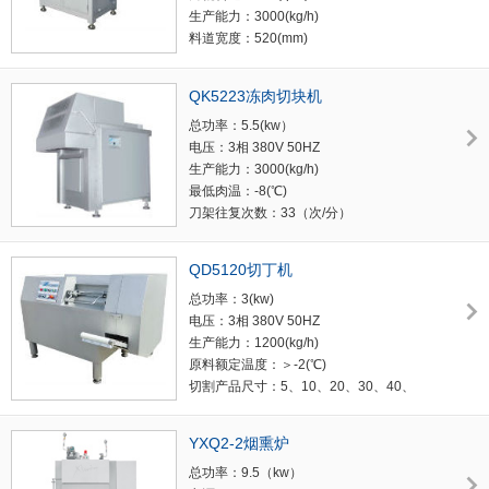
生产能力：3000(kg/h)
料道宽度：520(mm)
气缸行程：700(mm)
加工原料规格：700×520×200(mm)
QK5223冻肉切块机
重量：760(kg)
总功率：5.5(kw）
外形尺寸：2420×1060×1150(mm)
电压：3相 380V 50HZ
生产能力：3000(kg/h)
最低肉温：-8(℃)
刀架往复次数：33（次/分）
横刀行程：220(mm)
加工原料规格：700×520×150(mm)
QD5120切丁机
重量：670(kg)
总功率：3(kw)
外形尺寸：1520×970×1450(mm)
电压：3相 380V 50HZ
生产能力：1200(kg/h)
原料额定温度：＞-2(℃)
切割产品尺寸：5、10、20、30、40、
60(mm)
切割后度：1-30（mm）
YXQ2-2烟熏炉
料槽尺寸：550×120×120(mm)
总功率：9.5（kw）
重量：730(kg)