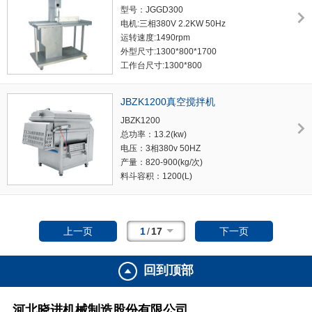
型号：JGGD300
电机:三相380V 2.2KW 50Hz
运转速度:1490rpm
外型尺寸:1300*800*1700
工作台尺寸:1300*800
可切割尺寸:最高200 最宽500
锯条型号:厚0.5X宽16X长2400
JBZK1200真空搅拌机
整机重量:192KG
JBZK1200
总功率：13.2(kw)
电压：3相380v 50HZ
产量：820-900(kg/次)
料斗容积：1200(L)
真空度：-0.09(MPa)
桨叶形式：丝带大铲桨叶
机器重量：1870(kg)
上一页
1
/
17
下一页
外形尺寸：1985×2300×1920(mm)
回到顶部
河北晓进机械制造股份有限公司