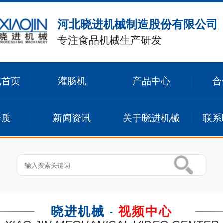
河北晓进机械制造股份有限公司
专注食品机械生产研发
械首页
灌肠机
产品中心
合
资质
新闻资讯
关于晓进机械
联系
晓进机械 -
视频中心