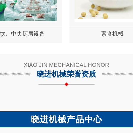
饮、中央厨房设备
素食机械
XIAO JIN MECHANICAL HONOR
晓进机械荣誉资质
晓进机械产品中心