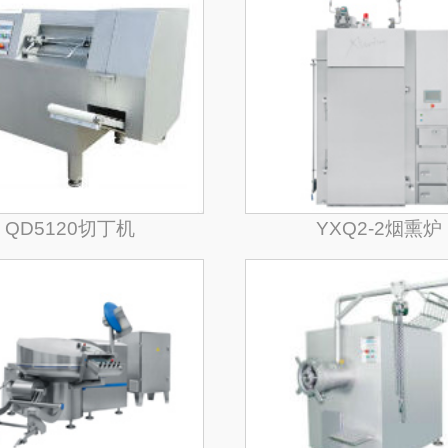
QD5120切丁机
YXQ2-2烟熏炉