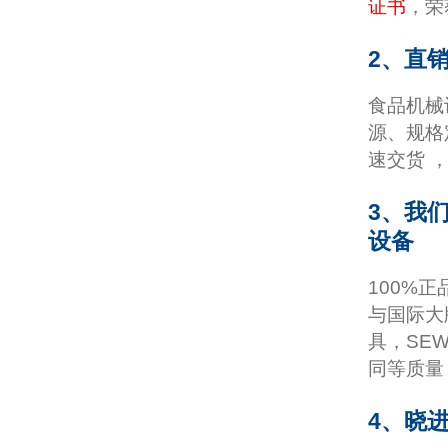
证书
，荣
2、直销
食品机械
源、规格
速交货 
3、我
设备
100%
与国际大
具，SEW，S
同等质量
4、晓