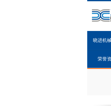
晓进机
荣誉